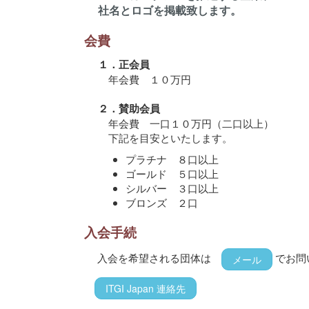
社名とロゴを掲載致します。
会費
１．正会員
年会費 １０万円
２．賛助会員
年会費 一口１０万円（二口以上）
下記を目安といたします。
プラチナ ８口以上
ゴールド ５口以上
シルバー ３口以上
ブロンズ ２口
入会手続
入会を希望される団体は
でお問
メール
ITGI Japan 連絡先