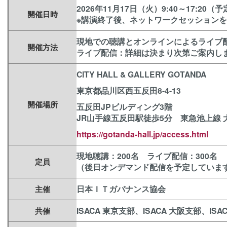
2026年11月17日（火）9:40～17:20
（予
開催日時
※講演終了後、ネットワークセッション
現地での聴講とオンラインによるライブ
開催方法
ライブ配信：詳細は決まり次第ご案内し
CITY HALL & GALLERY GOTANDA
東京都品川区西五反田8-4-13
開催場所
五反田JPビルディング3階
JR山手線五反田駅徒歩5分 東急池上線
https://gotanda-hall.jp/
access.html
現地聴講：200名 ライブ配信：300名
定員
（後日オンデマンド配信を予定していま
日本ＩＴガバナンス協会
主催
ISACA 東京支部、ISACA 大阪支部、IS
共催