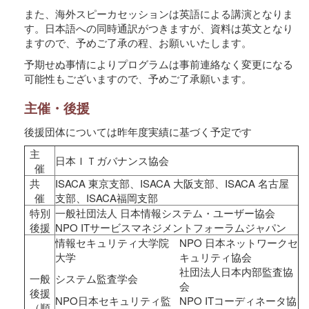
また、海外スピーカセッションは英語による講演となりま
す。日本語への同時通訳がつきますが、資料は英文となり
ますので、予めご了承の程、お願いいたします。
予期せぬ事情によりプログラムは事前連絡なく変更になる
可能性もございますので、予めご了承願います。
主催・後援
後援団体については昨年度実績に基づく予定です
主
日本ＩＴガバナンス協会
催
共
ISACA 東京支部、ISACA 大阪支部、ISACA 名古屋
催
支部、ISACA福岡支部
特別
一般社団法人 日本情報システム・ユーザー協会
後援
NPO ITサービスマネジメントフォーラムジャパン
情報セキュリティ大学院
NPO 日本ネットワークセ
大学
キュリティ協会
社団法人日本内部監査協
一般
システム監査学会
会
後援
NPO日本セキュリティ監
NPO ITコーディネータ協
（順