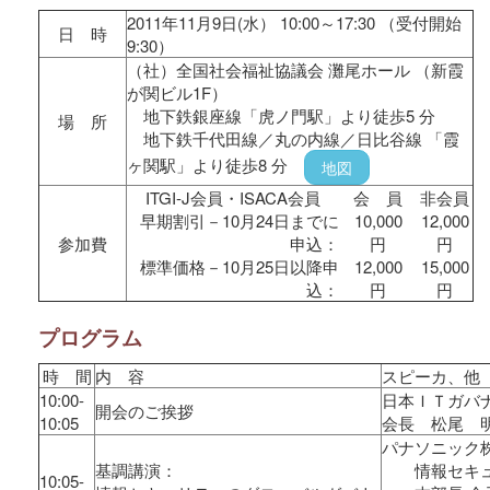
2011年11月9日(水） 10:00～17:30 （受付開始
日 時
9:30）
（社）全国社会福祉協議会 灘尾ホール （新霞
が関ビル1F）
地下鉄銀座線「虎ノ門駅」より徒歩5 分
場 所
地下鉄千代田線／丸の内線／日比谷線 「霞
ヶ関駅」より徒歩8 分
地図
ITGI-J会員・ISACA会員
会 員
非会員
早期割引－10月24日までに
10,000
12,000
参加費
申込：
円
円
標準価格－10月25日以降申
12,000
15,000
込：
円
円
プログラム
時 間
内 容
スピーカ、他
10:00-
日本ＩＴガバ
開会のご挨拶
10:05
会長 松尾 
パナソニック
基調講演：
情報セキュ
10:05-