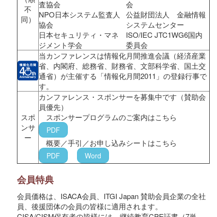
査協会
会
不
NPO日本システム監査人
公益財団法人 金融情報
同）
協会
システムセンター
日本セキュリティ・マネ
ISO/IEC JTC1WG6国内
ジメント学会
委員会
当カンファレンスは情報化月間推進会議（経済産業
省、内閣府、総務省、財務省、文部科学省、国土交
通省）が主催する「情報化月間2011」の登録行事で
す。
カンファレンス・スポンサーを募集中です（賛助会
員優先）
スポ
スポンサープログラムのご案内はこちら
ンサ
PDF
ー
概要／手引／お申し込みシートはこちら
PDF
Word
会員特典
会員価格は、ISACA会員、ITGI Japan 賛助会員企業の全社
員、後援団体の会員の皆様に適用されます。
CISA/CISM保有者の皆様には、継続教育CPE証書（7単