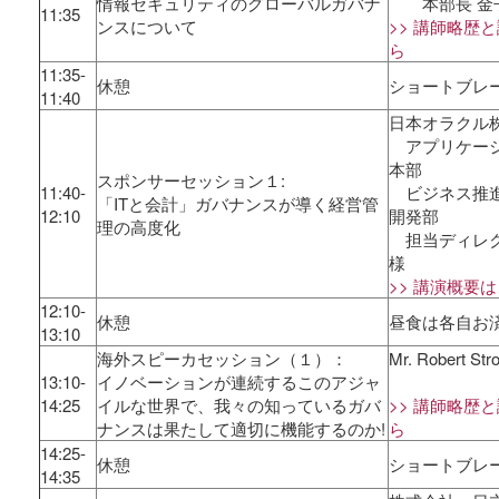
情報セキュリティのグローバルガバナ
本部長 金子
11:35
ンスについて
>> 講師略歴
ら
11:35-
休憩
ショートブレ
11:40
日本オラクル
アプリケーシ
本部
スポンサーセッション１:
11:40-
ビジネス推進
「ITと会計」ガバナンスが導く経営管
12:10
開発部
理の高度化
担当ディレク
様
>> 講演概要
12:10-
休憩
昼食は各自お
13:10
海外スピーカセッション（１）：
Mr. Robert St
13:10-
イノベーションが連続するこのアジャ
14:25
イルな世界で、我々の知っているガバ
>> 講師略歴
ナンスは果たして適切に機能するのか!
ら
14:25-
休憩
ショートブレ
14:35