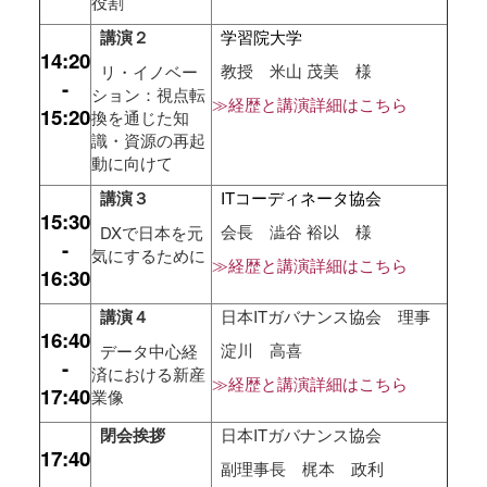
役割
講演２
学習院大学
14:20
教授 米山 茂美 様
リ・イノベー
-
ション：視点転
≫経歴と講演詳細はこちら
15:20
換を通じた知
識・資源の再起
動に向けて
講演３
ITコーディネータ協会
15:30
会長 澁谷 裕以 様
DXで日本を元
-
気にするために
≫経歴と講演詳細はこちら
16:30
講演４
日本ITガバナンス協会 理事
16:40
淀川 高喜
データ中心経
-
済における新産
≫経歴と講演詳細はこちら
17:40
業像
閉会挨拶
日本ITガバナンス協会
17:40
副理事長 梶本 政利
-