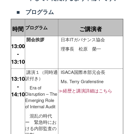
■ プログラム
プログラム
時間
ご講演者
開会挨拶
日本ITガバナンス協会
13:00
理事長 松原 榮一
-
13:10
講演１（同時通
ISACA国際本部元会長
13:10
訳付き）
Ms. Terry Grafenstine
-
Era of
≫経歴と講演詳細はこちら
14:10
Disruption – The
Emerging Role
of Internal Audit
混乱の時代
ー 緊急時にお
ける内部監査の