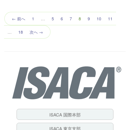
（こ
← 前へ
1
…
5
6
7
8
9
10
11
の
ペ
…
18
次へ →
ー
ジ）
ISACA 国際本部
ISACA 東京支部