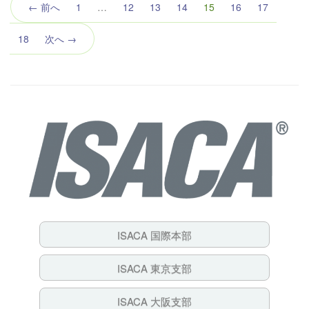
（こ
← 前へ
1
…
12
13
14
15
16
17
の
ペ
18
次へ →
ー
ジ）
ISACA 国際本部
ISACA 東京支部
ISACA 大阪支部