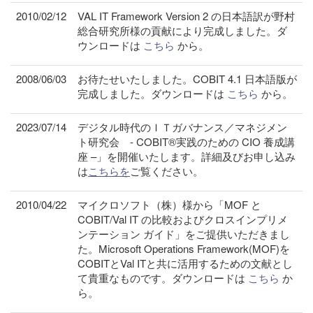
2010/02/12
VAL IT Framework Version 2 の日本語訳が野村
総合研究所様の貢献により完成しました。ダ
ウンロードは
こちら
から。
2008/06/03
お待たせいたしました。COBIT 4.1 日本語版が
完成しました。ダウンロードは
こちら
から。
2023/07/14
デジタル時代のＩＴガバナンス／マネジメン
ト研究会 - COBIT®実践のための CIO 養成講
座 –」を開催いたします。詳細及びお申し込み
は
こちらを
ご覧ください。
2010/04/22
マイクロソフト（株）様から「MOF と
COBIT/Val IT の比較およびクロスインプリメ
ンテーション ガイド」をご提供いただきまし
た。Microsoft Operations Framework(MOF)を
COBITとVal ITと共に活用するための文献とし
て貴重なものです。ダウンロードは
こちら
か
ら。