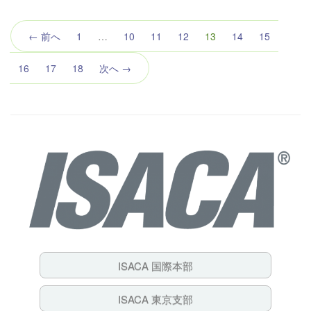
（こ
← 前へ
1
…
10
11
12
13
14
15
の
ペ
16
17
18
次へ →
ー
ジ）
ISACA 国際本部
ISACA 東京支部