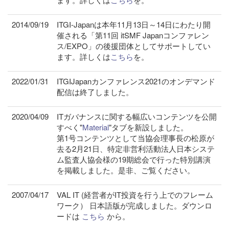
2014/09/19
ITGI-Japanは本年11月13日～14日にわたり開
催される「第11回 itSMF Japanコンファレン
ス/EXPO」の後援団体としてサポートしてい
ます。詳しくは
こちら
を。
2022/01/31
ITGIJapanカンファレンス2021のオンデマンド
配信は終了しました。
2020/04/09
ITガバナンスに関する幅広いコンテンツを公開
すべく"
Material
"タブを新設しました。
第1号コンテンツとして当協会理事長の松原が
去る2月21日、特定非営利活動法人日本システ
ム監査人協会様の19期総会で行った特別講演
を掲載しました。是非、ご覧ください。
2007/04/17
VAL IT (経営者がIT投資を行う上でのフレーム
ワーク） 日本語版が完成しました。ダウンロ
ードは
こちら
から。