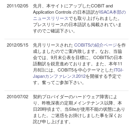
2011/02/05
先月、本サイトにアップしたCOBIT and
Application Controls の日本語訳が
ISACA本部の
ニュースリリース
でも取り上げられました。
プレスリリースの日本語訳も掲載されていま
すのでご確認下さい。
2012/05/15
先月リリースされた
COBIT5の紹介ページ
を作
成しましたのでご案内致します。なお、当協
会では、9月末公表を目標に、COBIT5の日本
語翻訳を鋭意進めております。また、本年11
月8日には、COBIT5を中心テーマとした
ITGI-
Japanカンファレンス2012
を開催する予定で
す。奮ってご参加下さい。
2010/07/02
契約プロバイダーのハードウェア障害によ
り、昨晩深夜の定期メインテナンス以降、本
日20時頃まで、当Siteが使用不能の状態にあり
ました。ご迷惑をお掛けしました事を深くお
詫び申し上げます。