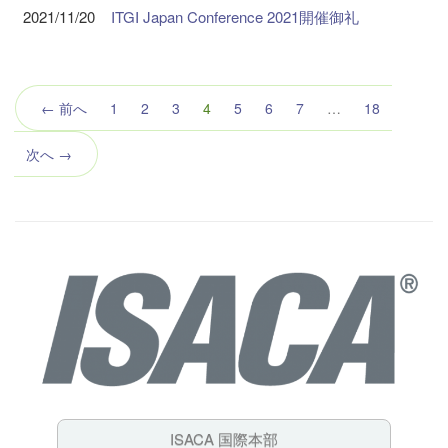
2021/11/20
ITGI Japan Conference 2021開催御礼
（こ
← 前へ
1
2
3
4
5
6
7
…
18
の
ペ
次へ →
ー
ジ）
ISACA 国際本部